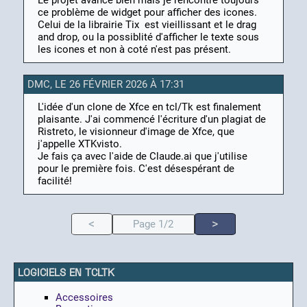
Le projet avance bien mais je rencontre toujours
ce problème de widget pour afficher des icones.
Celui de la librairie Tix est vieillissant et le drag
and drop, ou la possiblité d'afficher le texte sous
les icones et non à coté n'est pas présent.
DMC, LE 26 FÉVRIER 2026 À 17:31
L'idée d'un clone de Xfce en tcl/Tk est finalement
plaisante. J'ai commencé l'écriture d'un plagiat de
Ristreto, le visionneur d'image de Xfce, que
j'appelle XTKvisto.
Je fais ça avec l'aide de Claude.ai que j'utilise
pour le première fois. C'est désespérant de
facilité!
<
>
Page 1/2
LOGICIELS EN TCLTK
Accessoires