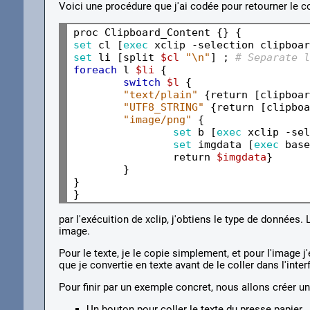
Voici une procédure que j'ai codée pour retourner le 
set 
cl [
exec 
xclip -selection clipboar
set 
li [split 
$cl
"\n"
] ; 
# Separate l
foreach 
l 
$li
 {

switch
$l
 {

"text/plain"
 {return [clipboard
"UTF8_STRING"
 {return [clipboa
"image/png"
 {

set 
b [
exec 
xclip -sel
set 
imgdata [
exec 
base
		return 
$imgdata
}	

	}	

}

par l'exécuition de xclip, j'obtiens le type de données
image.
Pour le texte, je le copie simplement, et pour l'image 
que je convertie en texte avant de le coller dans l'inter
Pour finir par un exemple concret, nous allons créer un
Un bouton pour coller le texte du presse papier