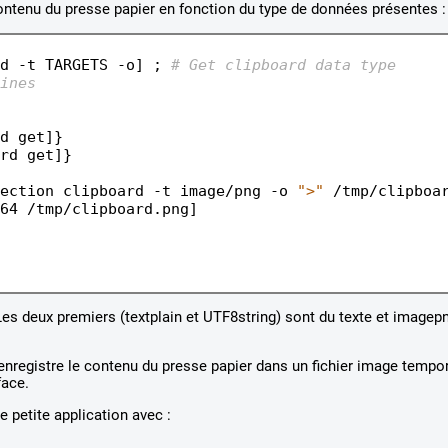
contenu du presse papier en fonction du type de données présentes :
d -t TARGETS -o] ; 
# Get clipboard data type
ines
 get]}	

rd get]}

ection clipboard -t image/png -o 
">"
 /tmp/clipboar
64 /tmp/clipboard.png]

. Les deux premiers (textplain et UTF8string) sont du texte et imagep
j'enregistre le contenu du presse papier dans un fichier image tempo
face.
e petite application avec :