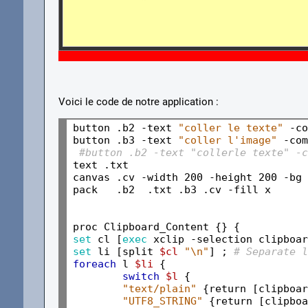
Voici le code de notre application :
button .b2 -text 
"coller le texte"
 -co
button .b3 -text 
"coller l'image"
 -com
#button .b2 -text "collerle texte" -c
text .txt

canvas .cv -width 200 -height 200 -bg 
pack   .b2  .txt .b3 .cv -fill x

set 
cl [
exec 
xclip -selection clipboar
set 
li [split 
$cl
"\n"
] ; 
# Separate l
foreach 
l 
$li
 {

switch
$l
 {

"text/plain"
 {return [clipboard
"UTF8_STRING"
 {return [clipboa