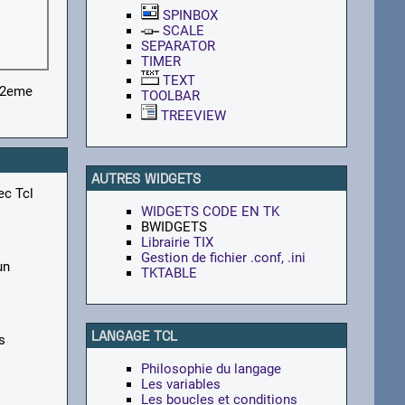
SPINBOX
SCALE
SEPARATOR
TIMER
TEXT
e 2eme
TOOLBAR
TREEVIEW
AUTRES WIDGETS
ec Tcl
WIDGETS CODE EN TK
BWIDGETS
Librairie TIX
Gestion de fichier .conf, .ini
un
TKTABLE
LANGAGE TCL
s
Philosophie du langage
Les variables
Les boucles et conditions