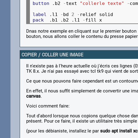
button
 .b2 
-
text 
"collerle texte"
-
com
label
 .l1 
-
bd 
2
-
pack
  .b1 .b2 .l1 
-
Dnas notre exemple en cliquant sur le premier bouton 
bouton, nous allons coller le contenu du presse papier
COPIER / COLLER UNE IMAGE
Il n'existe pas à l'heure actuelle où j'écris ces lignes
TK 8.x. Je n'ai pas essayé avec tcl tk9 qui vient de sor
Ce que nous pouvons faire cependant est un contourne
En effet, il nous suffit simplement de convertir une i
canvas
.
Voici comment faire:
Tout d'abord lorsque nous copions quelque chose dans 
présent. Pour ce faire, il existe un utilitaire très simp
(pour les débianiste, installez le par
sudo apt install xc