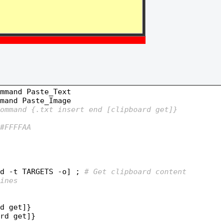
mmand Paste_Text

mand Paste_Image

ommand {.txt insert end [clipboard get]}
#FFFFAA
d -t TARGETS -o] ; 
# Get clipboard content
ines
 get]}	

rd get]}
