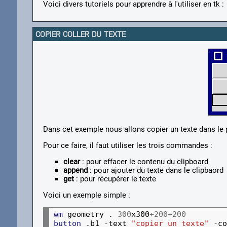
Voici divers tutoriels pour apprendre à l'utiliser en tk :
COPIER COLLER DU TEXTE
Dans cet exemple nous allons copier un texte dans le p
Pour ce faire, il faut utiliser les trois commandes :
clear
: pour effacer le contenu du clipboard
append
: pour ajouter du texte dans le clipbaord
get
: pour récupérer le texte
Voici un exemple simple :
wm
 geometry . 
300
x300
+200+200
button
 .b1 
-
text 
"copier un texte"
-
co