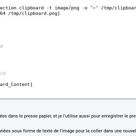
ection clipboard -t image/png -o 
">"
 /tmp/clipboar
64 /tmp/clipboard.png]

d
rd
ard_Content]

nées dans le presse papier, et je l'utilise aussi pour enregistrer le pr
nnées sous forme de texte de l'image pour la coller dans une nouvel