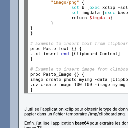
"image/png"
 {

set 
b [
exec 
xclip -sel
set 
imgdata [
exec 
base
		return 
$imgdata
}	

	}	

}

}

# Example to insert text from clipboar
proc Paste_Text {} {

.txt insert 
end
 [Clipboard_Content]

}

# Example to insert image from clipboa
proc Paste_Image {} {

image create photo myimg -data [Clipbo
.cv create image 100 100 -image myimg

J'utilise l'application xclip pour obtenir le type de don
papier dans un fichier temporaire /tmp/clipboard.png.
Enfin, j'utilise l'application
base64
pour extraire les do