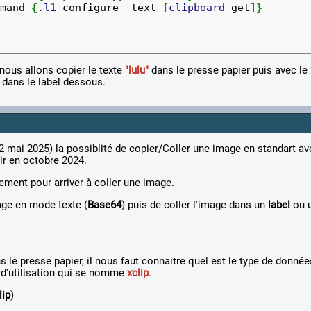
mand 
{
.l1
 configure 
-
text 
[
clipboard
 get
]}
nous allons copier le texte
"lulu"
dans le presse papier puis avec l
 dans le label dessous.
 (02 mai 2025) la possiblité de copier/Coller une image en standart av
tir en octobre 2024.
ment pour arriver à coller une image.
mage en mode texte (
Base64
) puis de coller l'image dans un
label
ou 
le presse papier, il nous faut connaitre quel est le type de donnée
le d'utilisation qui se nomme
xclip
.
lip
)