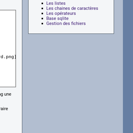
Les listes
Les chaines de caractères
Les opérateurs
Base sqlite
Gestion des fichiers
d.png]

ng une
raire