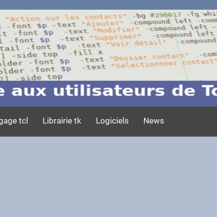
gage tcl
Librairie tk
Logiciels
News