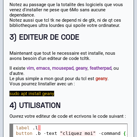
Notez au passage que la totalite des logiciels que vous
venez d'installer ne pese que 6Mo sans aucune
dependance.
Notez aussi que tcl tk ne depend ni de gtk, ni de qt ces
bibliotheques ultra lourdes qui spoile votre ordinateur.
3) EDITEUR DE CODE
Maintenant que tout le necessaire est installe, nous
avons besoin d'un editeur de code tcltk.
Il existe
vim
,
emacs
,
mousepad
,
geany
,
featherpad
, ou
d'autre.
Le plus simple a mon gout pour du tcl est
geany
.
Vous pourrez linstaller avec un :
sudo apt install geany
4) UTILISATION
Ouvrez votre editeur de code et ecrivons le code suivant :
label
 .l
button
 .b 
-
text 
"cliquez moi"
-
command 
{
.l
 c