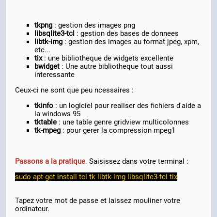
tkpng
: gestion des images png
libsqlite3-tcl
: gestion des bases de donnees
libtk-img
: gestion des images au format jpeg, xpm,
etc...
tix
: une bibliotheque de widgets excellente
bwidget
: Une autre bibliotheque tout aussi
interessante
Ceux-ci ne sont que peu ncessaires :
tkinfo
: un logiciel pour realiser des fichiers d'aide a
la windows 95
tktable
: une table genre gridview multicolonnes
tk-mpeg
: pour gerer la compression mpeg1
Passons a la pratique
.
Saisissez dans votre terminal :
sudo apt-get install tcl tk libtk-img libsqlite3-tcl tix
Tapez votre mot de passe et laissez mouliner votre
ordinateur.