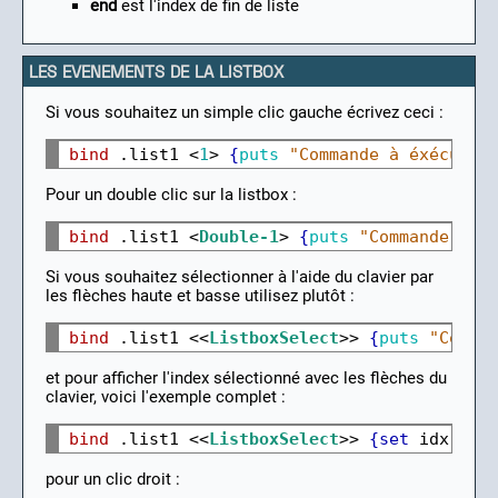
end
est l'index de fin de liste
LES EVENEMENTS DE LA LISTBOX
Si vous souhaitez un simple clic gauche écrivez ceci :
bind
 .list1 <
1
> 
{
puts
"Commande à éxécuter
Pour un double clic sur la listbox :
bind
 .list1 <
Double-1
>
{
puts
"Commande à é
Si vous souhaitez sélectionner à l'aide du clavier par
les flèches haute et basse utilisez plutôt :
bind
 .list1 <<
ListboxSelect
>
> 
{
puts
"Comma
et pour afficher l'index sélectionné avec les flèches du
clavier, voici l'exemple complet :
bind
 .list1 
<<
ListboxSelect
>
>
{set
 idx 
[
.l
pour un clic droit :