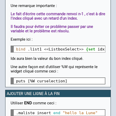
Une remarque importante :
Le fait d'écrire cette commande renvoi n-1 , c'est à dire
l'index cliqué avec un retard d'un index.
Il faudra pour éviter ce problème passer par une
variable et le problème est résolu.
Exemple ici :
bind
 .list1 
<<
ListboxSelect
>>
{set
 idx 
[
.l
Idx aura bien la valeur du bon index cliqué.
Une autre façon est d'utiliser %W qui représente le
widget cliqué comme ceci :
AJOUTER UNE LIGNE À LA FIN
Utiliser
END
comme ceci :
.maliste insert 
end
"hello la Lune"