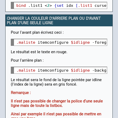
bind
 .list1 <
2
> 
{set
 idx 
[
.list1
 curselect
CHANGER LA COULEUR D'ARRIERE PLAN OU D'AVANT
PLAN D'UNE SEULE LIGNE
Pour l'avant plan écrivez ceci :
.maliste
 itemconfigure 
$idligne
 -foregroun
Le résultat est le texte en rouge.
Pour l'arrière plan :
.maliste
 itemconfigure 
$idligne
 -backgroun
Le résultat sera le fond de la ligne pointée par idline
(l'index de la ligne) sera en gris foncé.
Remarque :
Il n'est pas possible de changer la police d'une seule
ligne mais de toute la listbox.
Ainsi par exemple il n'est pas possible de mettre en