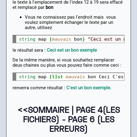
le texte à l'emplacement de l'index 12 à 19 sera effacé
et remplacé par
bon
Vous ne connaissez pas l'endroit mais vous
voulez simplement échanger le texte par un
autre, utilisez
string
 map 
{
mauvais
 bon
}
"Ceci est un mauv
le résultat sera :
Ceci est un bon exemple
De la même manière, si vous souhaitez remplacer
deux chaines ou plus vous pouvez faire comme ceci :
string
 map 
[list 
mauvais
 bon Ceci C'est
]
"
renverra comme résultat :
C'est un bon exemple.
<<SOMMAIRE
|
PAGE 4(LES
FICHIERS)
-
PAGE 6 (LES
ERREURS)