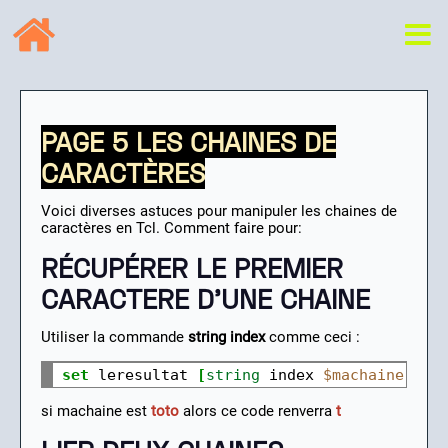
PAGE 5 LES CHAINES DE
CARACTÈRES
Voici diverses astuces pour manipuler les chaines de
caractères en Tcl. Comment faire pour:
RÉCUPÉRER LE PREMIER
CARACTERE D'UNE CHAINE
Utiliser la commande
string index
comme ceci :
set
 leresultat 
[
string
 index 
$machaine
0
]
si machaine est
toto
alors ce code renverra
t