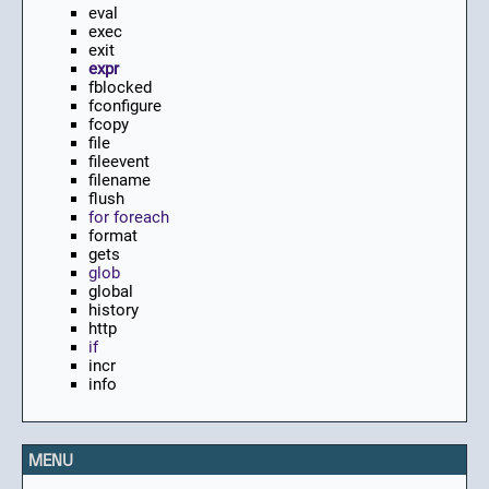
eval
exec
exit
expr
fblocked
fconfigure
fcopy
file
fileevent
filename
flush
for foreach
format
gets
glob
global
history
http
if
incr
info
MENU