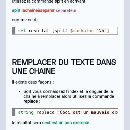
utilisez la commande
split
en écrivant
split
lachaineàseparer
séparateur
comme ceci :
set 
resultat 
[
split 
$machaine
"\n"
]
REMPLACER DU TEXTE DANS
UNE CHAINE
Il existe deux façons :
Soit vous connaissez l'index et la onguer de la
chaine à remplacer alors utilisez la commande
replace
:
string
 replace 
"Ceci est un mauvais exempl
le résultat sera
ceci est un bon exemple.