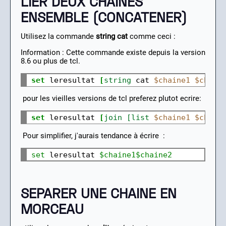
LIER DEUX CHAINES
ENSEMBLE (CONCATENER)
Utilisez la commande
string cat
comme ceci :
Information : Cette commande existe depuis la version
8.6 ou plus de tcl.
set
 leresultat 
[
string
 cat 
$chaine1
$chain
pour les vieilles versions de tcl preferez plutot ecrire:
set
 leresultat 
[
join [list
$chaine1
$chain
Pour simplifier, j'aurais tendance à écrire :
set 
leresultat 
$chaine1$chaine2
SEPARER UNE CHAINE EN
MORCEAU