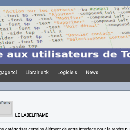
gage tcl
Librairie tk
Logiciels
News
LE LABELFRAME
s catégoriser certains élément de votre interface pour la rendre pl