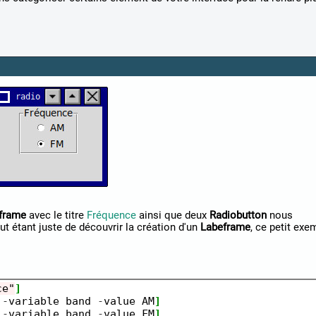
lframe
avec le titre
Fréquence
ainsi que deux
Radiobutton
nous
t étant juste de découvrir la création d'un
Labeframe
, ce petit exe
ce"
]
-
variable band 
-
value AM
]
-
variable band 
-
value FM
]