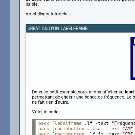
lisible.
Voici divers tutoriels :
CREATION D'UN LABELFRAME
Dans ce petit exemple nous allons afficher un
labe
permettant de choisir une bande de fréquence. Le bu
ne fait rien d'autre.
Voici le code :
pack
[
labelframe
 .lf 
-
text 
"Fréquen
pack
[
radiobutton
 .lf.am 
-
text 
"AM"
pack
[
radiobutton
 .lf.fm 
-
text 
"FM"