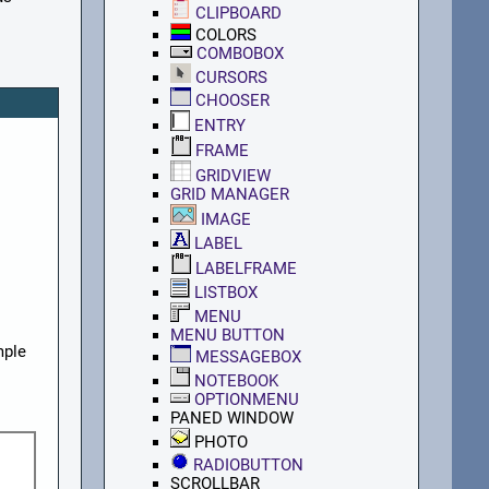
CLIPBOARD
COLORS
COMBOBOX
CURSORS
CHOOSER
ENTRY
FRAME
GRIDVIEW
GRID MANAGER
IMAGE
LABEL
LABELFRAME
LISTBOX
MENU
MENU BUTTON
mple
MESSAGEBOX
NOTEBOOK
OPTIONMENU
PANED WINDOW
PHOTO
RADIOBUTTON
SCROLLBAR