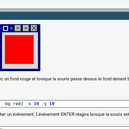
c un fond rouge et lorsque la souris passe dessus le fond devient b
-
bg red
]
-
x 
10
-
y 
10
er un évènement. L'évènement ENTER réagira lorsque la souris en