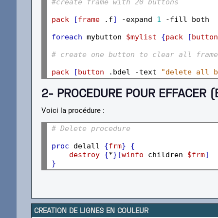
#create frame with 20 buttons
pack
[
frame
 .f
]
 -expand 
1
 -fill both

foreach
 mybutton 
$mylist
{
pack
[
button
# create one button to clear all frame
pack
[
button
 .bdel -text 
"delete all b
2- PROCEDURE POUR EFFACER (
Voici la procédure :
# Delete procedure
proc
 delall 
{
frm
}
{
destroy
{
*
}[
winfo
 children 
$frm
]
}
CREATION DE LIGNES EN COULEUR