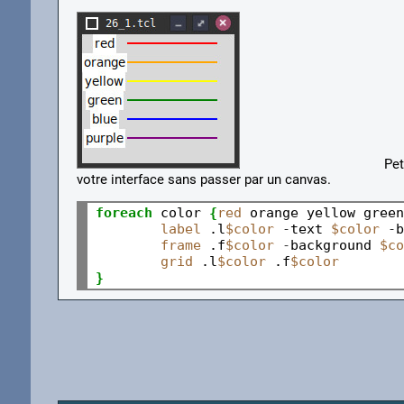
Petit exemple pour 
votre interface sans passer par un canvas.
foreach
 color 
{
red
 orange yellow green
label
 .l
$color
-
text 
$color
-
b
frame
 .f
$color
-
background 
$co
grid
 .l
$color
 .f
$color
}