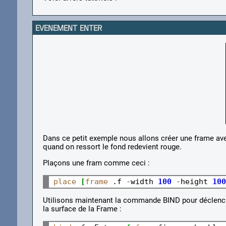
EVENEMENT ENTER
Dans ce petit exemple nous allons créer une frame ave
quand on ressort le fond redevient rouge.
Plaçons une fram comme ceci :
place
[
frame
 .f 
-
width 
100
-
height 
100
Utilisons maintenant la commande BIND pour déclench
la surface de la Frame :