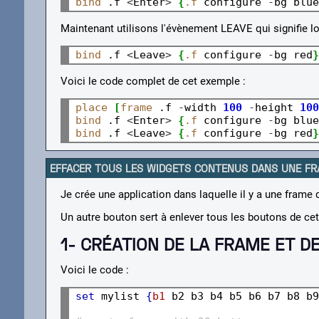
bind
 .f 
<
Enter
>
{
.f
 configure 
-
bg blue
Maintenant utilisons l'évènement LEAVE qui signifie lo
bind
 .f 
<
Leave
>
{
.f
 configure 
-
bg red
}
Voici le code complet de cet exemple :
place
[
frame
 .f 
-
width 
100
-
height 
100
bind
 .f 
<
Enter
>
{
.f
 configure 
-
bg blue
bind
 .f 
<
Leave
>
{
.f
 configure 
-
bg red
}
EFFACER TOUS LES WIDGETS CONTENUS DANS UNE F
Je crée une application dans laquelle il y a une frame 
Un autre bouton sert à enlever tous les boutons de ce
1- CRÉATION DE LA FRAME ET D
Voici le code :
set
 mylist 
{
b1
 b2 b3 b4 b5 b6 b7 b8 b9