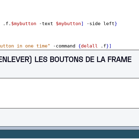
 .f.
$mybutton
 -text 
$mybutton
]
 -side left
}
utton in one time"
 -command 
{
delall
 .f
}]
ENLEVER) LES BOUTONS DE LA FRAME