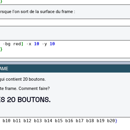
}
rsque l'on sort de la surface du frame :
-
bg red
]
-
x 
10
-
y 
10
}
RAME
qui contient 20 boutons.
tte frame. Comment faire?
ES 20 BOUTONS.
 b10 b11 b12 b13 b14 b15 b16 b17 b18 b19 b20
}