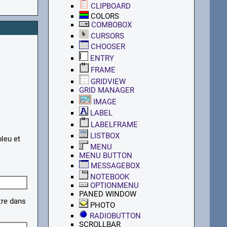
CLIPBOARD
COLORS
COMBOBOX
CURSORS
CHOOSER
ENTRY
FRAME
GRIDVIEW
GRID MANAGER
IMAGE
LABEL
LABELFRAME
LISTBOX
leu et
MENU
MENU BUTTON
MESSAGEBOX
NOTEBOOK
OPTIONMENU
PANED WINDOW
tre dans
PHOTO
RADIOBUTTON
SCROLLBAR