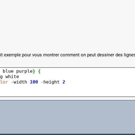
vous montrer comment on peut dessiner des lignes
 blue purple
}
{
g white

lor
-
width 
100
-
height 
2