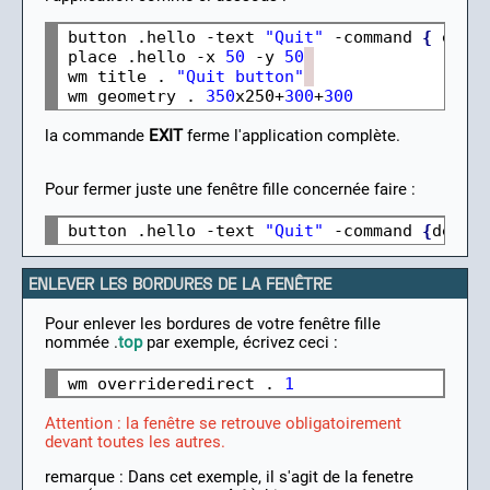
button .hello -text 
"Quit"
 -command 
{
 exit
place .hello -x 
50
 -y 
50
wm title . 
"Quit button"
wm geometry . 
350
x250+
300
+
300
la commande
EXIT
ferme l'application complète.
Pour fermer juste une fenêtre fille concernée faire :
button .hello -text 
"Quit"
 -command 
{
destr
ENLEVER LES BORDURES DE LA FENÊTRE
Pour enlever les bordures de votre fenêtre fille
nommée .
top
par exemple, écrivez ceci :
wm overrideredirect . 
1
Attention : la fenêtre se retrouve obligatoirement
devant toutes les autres.
remarque : Dans cet exemple, il s'agit de la fenetre