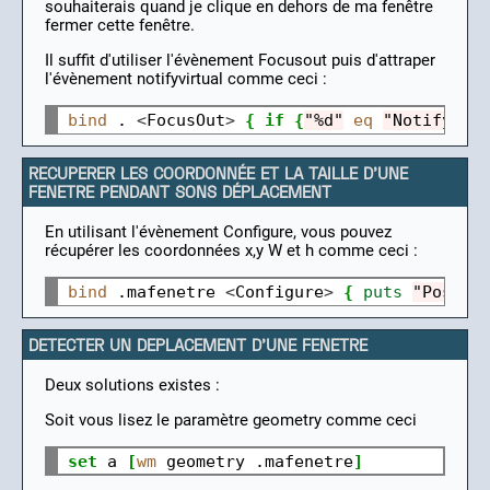
souhaiterais quand je clique en dehors de ma fenêtre
fermer cette fenêtre.
Il suffit d'utiliser l'évènement Focusout puis d'attraper
l'évènement notifyvirtual comme ceci :
bind
.
<
FocusOut
>
{
if
{
"%d"
eq
"NotifyVir
RECUPERER LES COORDONNÉE ET LA TAILLE D'UNE
FENETRE PENDANT SONS DÉPLACEMENT
En utilisant l'évènement Configure, vous pouvez
récupérer les coordonnées x,y W et h comme ceci :
bind
.mafenetre
<
Configure
>
{
puts
"Positi
DETECTER UN DEPLACEMENT D'UNE FENETRE
Deux solutions existes :
Soit vous lisez le paramètre geometry comme ceci
set
a
[
wm
geometry
.mafenetre
]