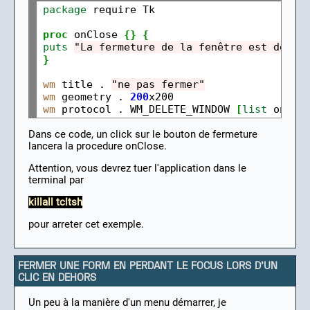
package
 require Tk

proc
 onClose 
{}
{
puts
"La fermeture de la fenêtre est désac
}
wm
 title . 
"ne pas fermer"
wm
 geometry . 
200
wm
 protocol . WM_DELETE_WINDOW 
[
list
 onClo
Dans ce code, un click sur le bouton de fermeture
lancera la procedure onClose.
Attention, vous devrez tuer l'application dans le
terminal par
killall tcltsh
pour arreter cet exemple.
FERMER UNE FORM EN PERDANT LE FOCUS LORS D'UN
CLIC EN DEHORS
Un peu à la manière d'un menu démarrer, je