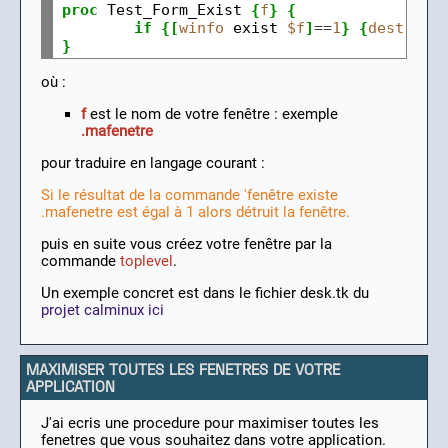
proc
 Test_Form_Exist 
{
f
}
{
if
{[
winfo
 exist 
$f
]
==
1
}
{
destroy
}
où :
f
est le nom de votre fenêtre : exemple
.mafenetre
pour traduire en langage courant :
Si le résultat de la commande 'fenêtre existe
.mafenetre est égal à 1 alors détruit la fenêtre.
puis en suite vous créez votre fenêtre par la
commande
toplevel
.
Un exemple concret est dans le fichier desk.tk du
projet calminux ici
MAXIMISER TOUTES LES FENETRES DE VOTRE
APPLICATION
J'ai ecris une procedure pour maximiser toutes les
fenetres que vous souhaitez dans votre application.