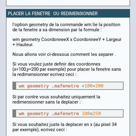
PLACER LA FENETRE OU REDIMENSIONNER
l'option geometry de la commande wm lie la position
de la fenetre a sa dimension par la formule :
wm geometry CoordonneeX x CoordonneeY + Largeur
+ Hauteur.
Nous allons voir ci-dessous comment les separer .
Si vous voulez juste definir des coordonnes
(x=100,y=200 par exemple) pour placer la fenetre sans
la redimensionner ecrivez ceci :
wm
geometry
 .
mafenetre
+
100
+
200
Si par contre vous souhaitez uniquement la
redimensionner sans la deplacer :
wm
geometry
 .
mafenetre
180
x
250
Si vous souhaitez juste la deplacer en x (au pixel 34
par exemple), ecrivez ceci :