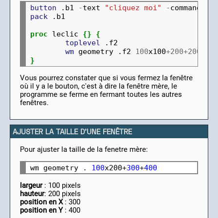
button
 .b1 
-
text 
"cliquez moi"
-
command 
{
l
pack
 .b1

proc
 leclic 
{}
{
toplevel
 .f2

wm
 geometry .f2 
100
x100
+200+200
}
Vous pourrez constater que si vous fermez la fenêtre
où il y a le bouton, c'est à dire la fenêtre mère, le
programme se ferme en fermant toutes les autres
fenêtres.
AJUSTER LA TAILLE D'UNE FENÊTRE
Pour ajuster la taille de la fenetre mère:
wm geometry . 
100
x200+
300
+
400
largeur
: 100 pixels
hauteur
: 200 pixels
position en X
: 300
position en Y
: 400