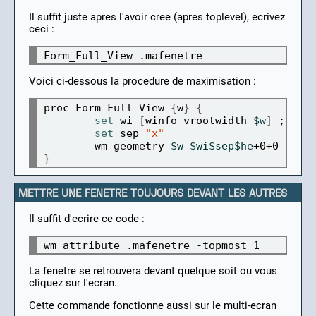
Il suffit juste apres l'avoir cree (apres toplevel), ecrivez
ceci :
Voici ci-dessous la procedure de maximisation :
proc Form_Full_View 
{
w
}
{
set 
wi 
[
winfo vrootwidth 
$w
]
 ; 
set
set 
sep 
"x"
	wm geometry 
$w
$wi$sep$he
}
METTRE UNE FENETRE TOUJOURS DEVANT LES AUTRES
Il suffit d'ecrire ce code :
La fenetre se retrouvera devant quelque soit ou vous
cliquez sur l'ecran.
Cette commande fonctionne aussi sur le multi-ecran