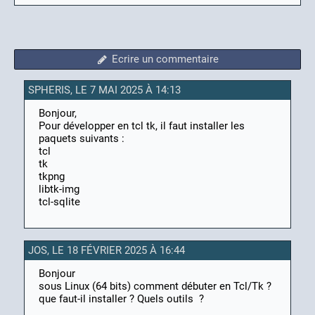
Ecrire un commentaire
SPHERIS, LE 7 MAI 2025 À 14:13
Bonjour,
Pour développer en tcl tk, il faut installer les
paquets suivants :
tcl
tk
tkpng
libtk-img
tcl-sqlite
JOS, LE 18 FÉVRIER 2025 À 16:44
Bonjour
sous Linux (64 bits) comment débuter en Tcl/Tk ?
que faut-il installer ? Quels outils ?