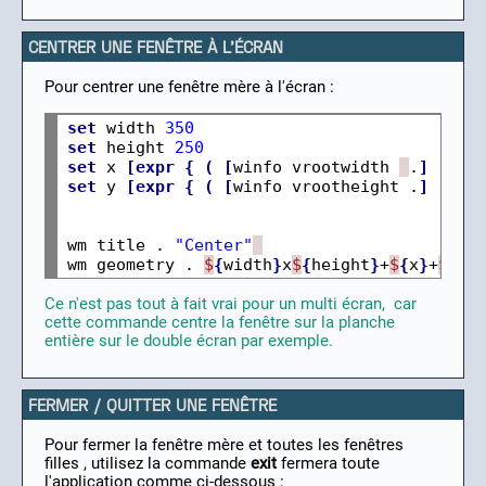
CENTRER UNE FENÊTRE À L'ÉCRAN
Pour centrer une fenêtre mère à l'écran :
set
 width 
350
set
 height 
250
set
 x 
[expr
{
(
[
winfo vrootwidth 
.
]
 - $w
set
 y 
[expr
{
(
[
winfo vrootheight .
]
 - $h
wm title . 
"Center"
wm geometry . 
$
{
width
}
x
$
{
height
}
+
$
{
x
}
+
$
{
y
}
Ce n'est pas tout à fait vrai pour un multi écran, car
cette commande centre la fenêtre sur la planche
entière sur le double écran par exemple.
FERMER / QUITTER UNE FENÊTRE
Pour fermer la fenêtre mère et toutes les fenêtres
filles , utilisez la commande
exit
fermera toute
l'application comme ci-dessous :