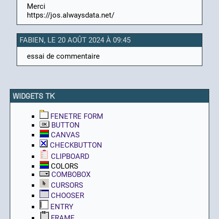
Merci
https://jos.alwaysdata.net/
FABIEN, LE 20 AOÛT 2024 À 09:45
essai de commentaire
WIDGETS TK
FENETRE FORM
BUTTON
CANVAS
CHECKBUTTON
CLIPBOARD
COLORS
COMBOBOX
CURSORS
CHOOSER
ENTRY
FRAME