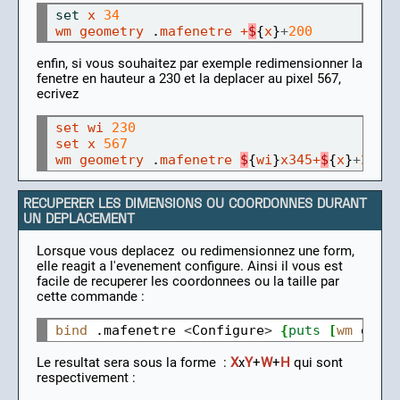
set
x
34
wm
geometry
 .
mafenetre
+
$
{
x
}
+
200
enfin, si vous souhaitez par exemple redimensionner la
fenetre en hauteur a 230 et la deplacer au pixel 567,
ecrivez
set
wi
230
set
x
567
wm
geometry
 .
mafenetre
$
{
wi
}
x345+
$
{
x
}
+
200
RECUPERER LES DIMENSIONS OU COORDONNES DURANT
UN DEPLACEMENT
Lorsque vous deplacez ou redimensionnez une form,
elle reagit a l'evenement configure. Ainsi il vous est
facile de recuperer les coordonnees ou la taille par
cette commande :
bind
 .mafenetre 
<
Configure
>
{
puts
[
wm
 geom
Le resultat sera sous la forme :
X
x
Y
+
W
+
H
qui sont
respectivement :