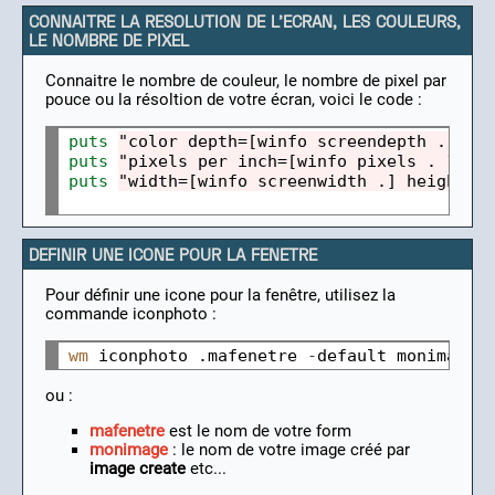
CONNAITRE LA RESOLUTION DE L'ECRAN, LES COULEURS,
LE NOMBRE DE PIXEL
Connaitre le nombre de couleur, le nombre de pixel par
pouce ou la résoltion de votre écran, voici le code :
puts
"color depth=[winfo screendepth .] ([
puts
"pixels per inch=[winfo pixels . 1i]"
puts
"width=[winfo screenwidth .] height=[
DEFINIR UNE ICONE POUR LA FENETRE
Pour définir une icone pour la fenêtre, utilisez la
commande iconphoto :
wm
 iconphoto .mafenetre 
-
ou :
mafenetre
est le nom de votre form
monimage
: le nom de votre image créé par
image create
etc...