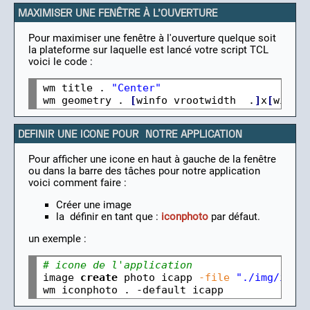
MAXIMISER UNE FENÊTRE À L'OUVERTURE
Pour maximiser une fenêtre à l'ouverture quelque soit
la plateforme sur laquelle est lancé votre script TCL
voici le code :
wm title . 
"Center"
wm geometry . 
[
winfo vrootwidth  .
]
x
[
winfo
DEFINIR UNE ICONE POUR NOTRE APPLICATION
Pour afficher une icone en haut à gauche de la fenêtre
ou dans la barre des tâches pour notre application
voici comment faire :
Créer une image
la définir en tant que :
iconphoto
par défaut.
un exemple :
# icone de l'application
image 
create
 photo icapp 
-file
"./img/icon