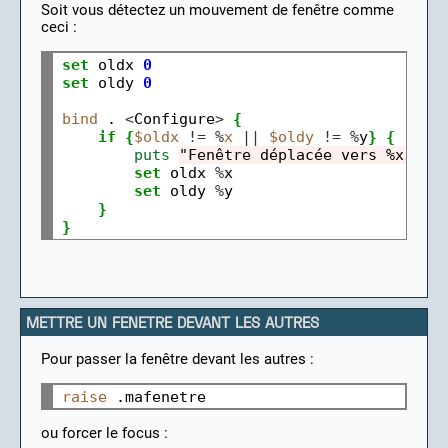
Soit vous détectez un mouvement de fenêtre comme
ceci :
set
oldx
0
set
oldy
0
bind
.
<
Configure
>
{
if
{
$oldx
!=
%
x
||
$oldy
!=
%
y
}
{
puts
"Fenêtre déplacée vers %x %y"
set
oldx
%
set
oldy
%
}
}
METTRE UN FENETRE DEVANT LES AUTRES
Pour passer la fenêtre devant les autres :
raise
ou forcer le focus :