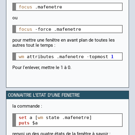
focus
ou
focus
 -force 
pour mettre une fenêtre en avant plan de toutes les
autres tout le temps :
wm
attributes
.mafenetre
-
topmost
1
Pour l'enlever, mettre le 1 à 0.
CONNAITRE L'ETAT D'UNE FENETRE
la commande :
set
 a [
wm
state
.mafenetre]
puts
 $a
renvoi un des quatre états de la fenêtre à savoir :