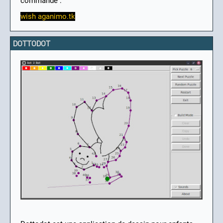
commande :
wish aganimo.tk
DOTTODOT