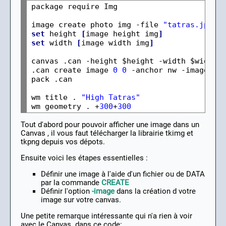
package require Img

image create photo img -file 
"tatras.jpg"
set
 height 
[
image height img
]
set
 width 
[
image width img
]
canvas .can -height $height -width $width

.can create image 
0
0
 -anchor nw -image img
pack .can

wm title . 
"High Tatras"
wm geometry . +
300
+
300
Tout d'abord pour pouvoir afficher une image dans un
Canvas , il vous faut télécharger la librairie tkimg et
tkpng depuis vos dépots.
Ensuite voici les étapes essentielles :
Définir une image à l'aide d'un fichier ou de DATA
par la commande
CREATE
Définir l'option
-image
dans la création d votre
image sur votre canvas.
Une petite remarque intéressante qui n'a rien à voir
avec le Canvas dans ce code: