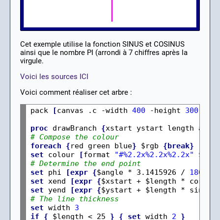
Cet exemple utilise la fonction SINUS et COSINUS
ainsi que le nombre PI (arrondi à 7 chiffres après la
virgule.
Voici les sources ICI
Voici comment réaliser cet arbre :
pack 
[
canvas .c -width 
400
 -height 
300
 -bg
proc
 drawBranch 
{
xstart ystart length angl
# Compose the colour
foreach
{
red green blue
}
 $rgb 
{break}
set
 colour 
[
format 
"#%2.2x%2.2x%2.2x"
 $red
# Determine the end point
set
 phi 
[expr
{
$angle * 3.1415926 / 
180.0
}
set
 xend 
[expr
{
$xstart + $length * cos
(
$p
set
 yend 
[expr
{
$ystart + $length * sin
(
$p
# The line thickness
set
 width 
3
if
{
 $length < 25 
}
{
set
 width 
2
}