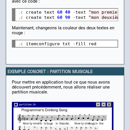
avec ce code :
.c
create
text
60
40
-
text
"mon premier te
.c
create
text
60
90
-
text
"mon deuxième t
Maintenant, changeons la couleur des deux textes en
rouge :
.c
itemconfigure
txt
-
fill
EXEMPLE CONCRET : PARTITION MUSICALE
Pour mettre en application tout ce que nous avons
découvert précédemment, nous allons réaliser une
partition musicale.