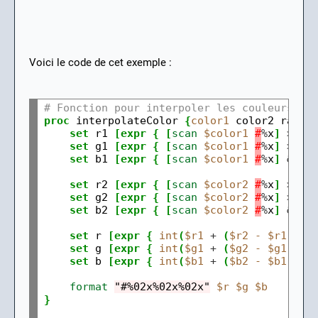
Voici le code de cet exemple :
# Fonction pour interpoler les couleurs
proc
interpolateColor
{
color1
color2
ratio
set
r1
[expr
{
[
scan
$color1
#
%
x
]
>>
1
set
g1
[expr
{
[
scan
$color1
#
%
x
]
>>
8
set
b1
[expr
{
[
scan
$color1
#
%
x
]
&
0x
set
r2
[expr
{
[
scan
$color2
#
%
x
]
>>
1
set
g2
[expr
{
[
scan
$color2
#
%
x
]
>>
8
set
b2
[expr
{
[
scan
$color2
#
%
x
]
&
0x
set
r
[expr
{
int
(
$r1
+
(
$r2
-
$r1
)
*
set
g
[expr
{
int
(
$g1
+
(
$g2
-
$g1
)
*
set
b
[expr
{
int
(
$b1
+
(
$b2
-
$b1
)
*
format
"#%02x%02x%02x"
$r
$g
$b
}