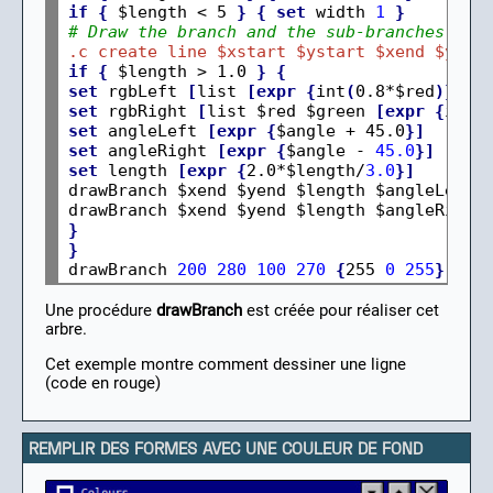
if
{
 $length < 5 
}
{
set
 width 
1
}
# Draw the branch and the sub-branches
.c create line $xstart $ystart $xend $yend
if
{
 $length > 1.0 
}
{
set
 rgbLeft 
[
list 
[expr
{
int
(
0.8*$red
)}]
 $
set
 rgbRight 
[
list $red $green 
[expr
{
int
(
set
 angleLeft 
[expr
{
$angle + 45.0
}]
set
 angleRight 
[expr
{
$angle - 
45.0
}]
set
 length 
[expr
{
2.0*$length/
3.0
}]
drawBranch $xend $yend $length $angleLeft $
}
}
drawBranch 
200
280
100
270
{
255 
0
255
}
Une procédure
drawBranch
est créée pour réaliser cet
arbre.
Cet exemple montre comment dessiner une ligne
(code en rouge)
REMPLIR DES FORMES AVEC UNE COULEUR DE FOND