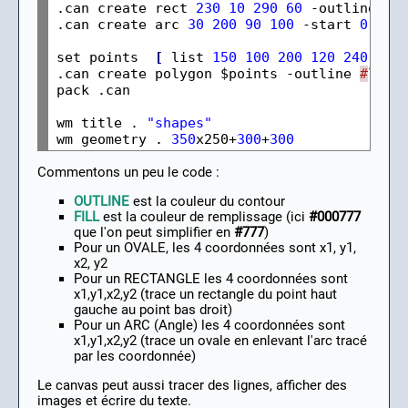
.can create rect 
230
10
290
60
 -outline 
#
7
.can create arc 
30
200
90
100
 -start 
0
 -ex
set points  
[
 list 
150
100
200
120
240
180
.can create polygon $points -outline 
#
777
 
pack .can

wm title . 
"shapes"
wm geometry . 
350
x250+
300
+
300
Commentons un peu le code :
OUTLINE
est la couleur du contour
FILL
est la couleur de remplissage (ici
#000777
que l'on peut simplifier en
#777
)
Pour un OVALE, les 4 coordonnées sont x1, y1,
x2, y2
Pour un RECTANGLE les 4 coordonnées sont
x1,y1,x2,y2 (trace un rectangle du point haut
gauche au point bas droit)
Pour un ARC (Angle) les 4 coordonnées sont
x1,y1,x2,y2 (trace un ovale en enlevant l'arc tracé
par les coordonnée)
Le canvas peut aussi tracer des lignes, afficher des
images et écrire du texte.