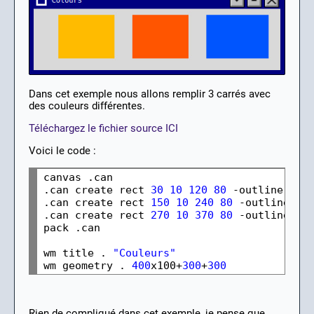
Dans cet exemple nous allons remplir 3 carrés avec
des couleurs différentes.
Téléchargez le fichier source ICI
Voici le code :
canvas .can

.can create rect 
30
10
120
80
 -outline 
#
fb
.can create rect 
150
10
240
80
 -outline 
#
f
.can create rect 
270
10
370
80
 -outline 
#
0
pack .can

wm title . 
"Couleurs"
wm geometry . 
400
x100+
300
+
300
Rien de compliqué dans cet exemple, je pense que