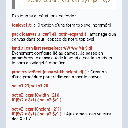
$canv
coords
$id
$x1
$y1
$x2
$y2
}
Expliquons et détaillons ce code :
toplevel .tl
:
Création d'une form toplevel nommé tl
pack [canvas .tl.can] -fill both -expand 1
: affichage d'un
canvas dans tout l'espace de notre toplevel
bind .tl.can
[list resizeRect %W %w %h $id]
:
Evènement configure lié au canvas. Je passe en
paramètres le canvas, X de la souris, Yde la souris et
le nom du widget à modifier.
proc resizeRect {canv width height id} {
: Création
d'une procédure pour redimensionner le canvas
set x1 20; set y1 20
set x2 [expr {$width - 21}]
if {$x2 < $x1} { set x2 $x1 }
set y2 [expr {$height - 21}]
if {$y2 < $y1} { set y2 $y1 }
: Ajustement des valeurs
des X et Y