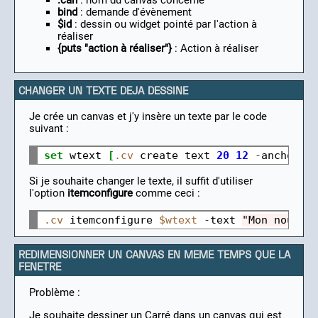
.can
: nom du canvas concerné
bind
: demande d'évènement
$id
: dessin ou widget pointé par l'action à
réaliser
{puts "action à réaliser"}
: Action à réaliser
CHANGER UN TEXTE DEJA DESSINE
Je crée un canvas et j'y insère un texte par le code
suivant :
set
 wtext 
[
.cv
 create text 
20
12
-
anchor w
Si je souhaite changer le texte, il suffit d'utiliser
l'option
itemconfigure
comme ceci :
.cv
 itemconfigure 
$wtext
-
text 
"Mon nouvea
REDIMENSIONNER UN CANVAS EN MEME TEMPS QUE LA
FENETRE
Problème :
Je souhaite dessiner un Carré dans un canvas qui est