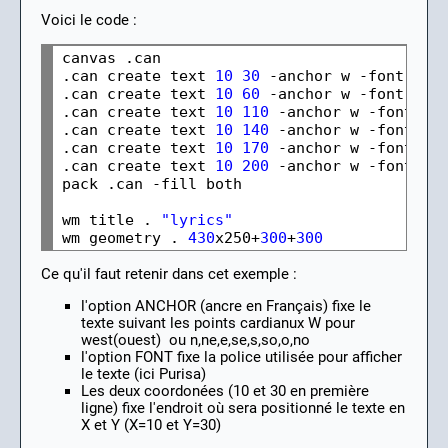
Voici le code :
canvas .can

.can create text 
10
30
 -anchor w -font Pur
.can create text 
10
60
 -anchor w -font Pur
.can create text 
10
110
 -anchor w -font Pu
.can create text 
10
140
 -anchor w -font Pu
.can create text 
10
170
 -anchor w -font Pu
.can create text 
10
200
 -anchor w -font Pu
pack .can -fill both

wm title . 
"lyrics"
wm geometry . 
430
x250+
300
+
300
Ce qu'il faut retenir dans cet exemple :
l'option ANCHOR (ancre en Français) fixe le
texte suivant les points cardianux W pour
west(ouest) ou n,ne,e,se,s,so,o,no
l'option FONT fixe la police utilisée pour afficher
le texte (ici Purisa)
Les deux coordonées (10 et 30 en première
ligne) fixe l'endroit où sera positionné le texte en
X et Y (X=10 et Y=30)