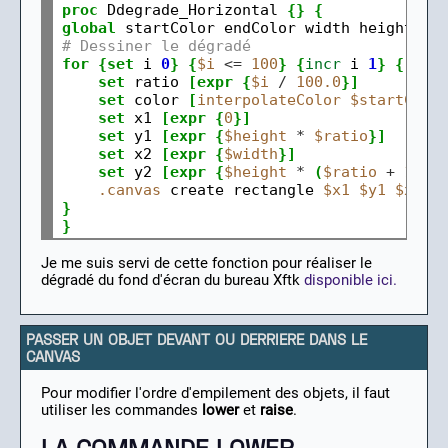
proc
Ddegrade_Horizontal
{}
{
global
startColor
endColor
width
# Dessiner le dégradé
for
{set
i
0
}
{
$i
<=
100
}
{
incr
i
1
}
{
set
ratio
[expr
{
$i
/
100.0
}]
set
color
[
interpolateColor
$startColo
set
x1
[expr
{
0
}]
set
y1
[expr
{
$height
*
$ratio
}]
set
x2
[expr
{
$width
}]
set
y2
[expr
{
$height
*
(
$ratio
+
1
/
.canvas
create
rectangle
$x1
$y1
$x2
$
}
}
Je me suis servi de cette fonction pour réaliser le
dégradé du fond d'écran du bureau Xftk
disponible ici.
PASSER UN OBJET DEVANT OU DERRIERE DANS LE
CANVAS
Pour modifier l'ordre d'empilement des objets, il faut
utiliser les commandes
lower
et
raise
.
LA COMMANDE LOWER