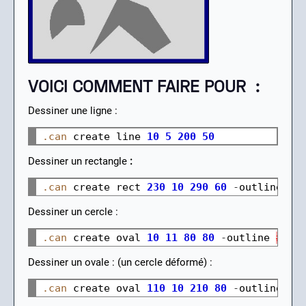
VOICI COMMENT FAIRE POUR :
Dessiner une ligne :
.can
 create line 
10
5
200
50
Dessiner un rectangle
:
.can
 create rect 
230
10
290
60
-
outline 
#
7
Dessiner un cercle :
.can
 create oval 
10
11
80
80
-
outline 
#
777
Dessiner un ovale : (un cercle déformé) :
.can
 create oval 
110
10
210
80
-
outline 
#
7