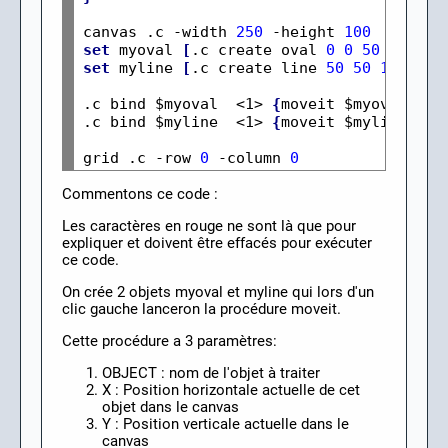
canvas .c -width 
250
 -height 
100
set
 myoval 
[
.c create oval 
0
0
50
50
 -fi
set
 myline 
[
.c create line 
50
50
100
100
.c bind $myoval 
 <1>
{
moveit $myoval %x 
.c bind $myline 
 <1> 
{
moveit $myline %x 
grid .c -row 
0
 -column 
0
Commentons ce code :
Les caractères en rouge ne sont là que pour
expliquer et doivent être effacés pour exécuter
ce code.
On crée 2 objets myoval et myline qui lors d'un
clic gauche lanceron la procédure moveit.
Cette procédure a 3 paramètres:
OBJECT : nom de l'objet à traiter
X : Position horizontale actuelle de cet
objet dans le canvas
Y : Position verticale actuelle dans le
canvas