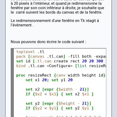
à 20 pixels à l'intérieur, et quand je redimensionne la
fenêtre par son coin inférieur à droite, je souhaite que
le carré suivent les bords du canvas et de la fenêtre.
Le redimensionnement d'une fenêtre en Tk réagit à
l'évènement
.
Nous pouvons donc écrire le code suivant :
toplevel
pack
[
canvas
 .tl.can
]
-
fill both 
-
expand 
1
set
 id 
[
.tl.can
 create rect 
20
20
300
300
bind
 .tl.can 
<
Configure
>
[
list
 resizeRect 
proc
 resizeRect 
{
canv
 width height id
}
{
set
 x1 
20
;
set
 y1 
20
set
 x2 
[expr
{
$width
-
21
}]
if
{
$x2
<
$x1
}
{
set
 x2 
$x1
}
set
 y2 
[expr
{
$height
-
21
}]
if
{
$y2
<
$y1
}
{
set
 y2 
$y1
}