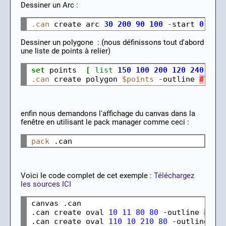
Dessiner un Arc :
.can
 create arc 
30
200
90
100
-
start 
0
-
ex
Dessiner un polygone : (nous définissons tout d'abord
une liste de points à relier)
set
 points  
[
list
150
100
200
120
240
180
.can
 create polygon 
$points
-
outline 
#
777
enfin nous demandons l'affichage du canvas dans la
fenêtre en utilisant le pack manager comme ceci :
pack
Voici le code complet de cet exemple :
Téléchargez
les sources ICI
canvas .can

.can create oval 
10
11
80
80
 -outline 
#
777
.can create oval 
110
10
210
80
 -outline 
#
7