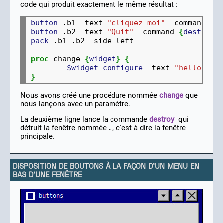
code qui produit exactement le même résultat :
button
 .b1 
-
text 
"cliquez moi"
-
command 
{
c
button
 .b2 
-
text 
"Quit"
-
command 
{
destroy
 
pack
 .b1 .b2 
-
side left
proc
 change 
{
widget
}
{
$widget
configure
-
text 
"hello"
}
Nous avons créé une procédure nommée
change
que
nous lançons avec un paramètre.
La deuxième ligne lance la commande
destroy
qui
détruit la fenêtre nommée
.
, c'est à dire la fenêtre
principale.
DISPOSITION DE BOUTONS À LA FAÇON D'UN MENU EN
BAS D'UNE FENÊTRE