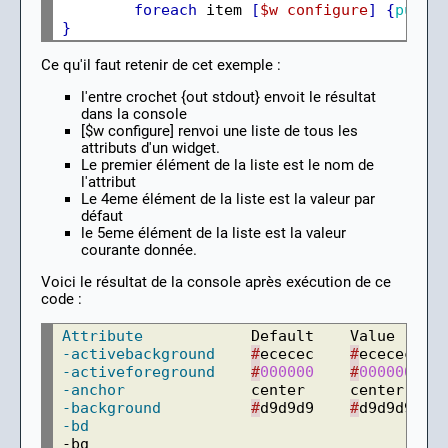
foreach
 item 
[
$w
configure
]
{
puts
}
Ce qu'il faut retenir de cet exemple :
l'entre crochet {out stdout} envoit le résultat
dans la console
[$w configure] renvoi une liste de tous les
attributs d'un widget.
Le premier élément de la liste est le nom de
l'attribut
Le 4eme élément de la liste est la valeur par
défaut
le 5eme élément de la liste est la valeur
courante donnée.
Voici le résultat de la console après exécution de ce
code :
Attribute
-activebackground
#
ececec    
#
-activeforeground
#
000000
#
000000
-anchor
-background
#
d9d9d9    
#
-bd
-bg                             
