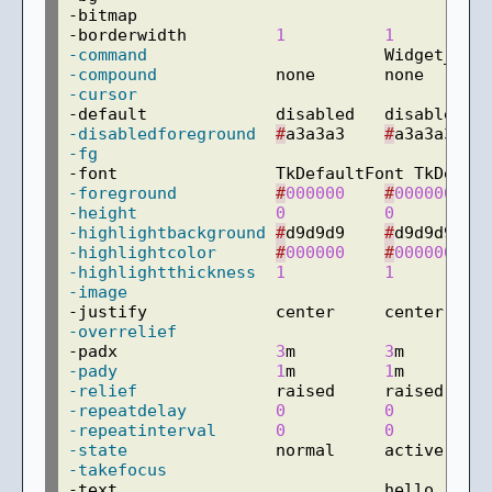
-bitmap                         

-borderwidth         
1
1
-command
-compound
-cursor
-disabledforeground
#
a3a3a3    
#
-fg
-foreground
#
000000
#
000000
-height
0
0
-highlightbackground
#
d9d9d9    
#
-highlightcolor
#
000000
#
000000
-highlightthickness
1
1
-image
-overrelief
-padx                
3
m         
3
-pady
1
m         
1
-relief
-repeatdelay
0
0
-repeatinterval
0
0
-state
-takefocus