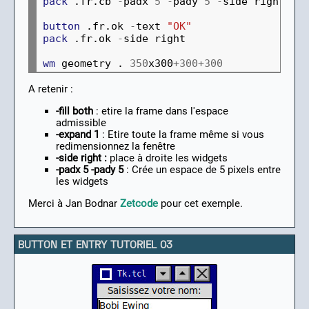
pack
 .fr.cb 
-
padx 
5
-
pady 
5
-
side right

button
 .fr.ok 
-
text 
"OK"
pack
 .fr.ok 
-
side right

wm
 geometry . 
350
x300
+300+300
A retenir :
-fill both
: etire la frame dans l'espace
admissible
-expand 1
: Etire toute la frame même si vous
redimensionnez la fenêtre
-side right :
place à droite les widgets
-padx 5 -pady 5
: Crée un espace de 5 pixels entre
les widgets
Merci à Jan Bodnar
Zetcode
pour cet exemple.
BUTTON ET ENTRY TUTORIEL 03