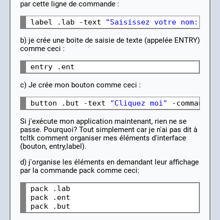
par cette ligne de commande :
label .lab -text 
"Saisissez votre nom:"
b) je crée une boite de saisie de texte (appelée ENTRY)
comme ceci :
c) Je crée mon bouton comme ceci :
button .but -text 
"Cliquez moi"
 -command 
"
Si j'exécute mon application maintenant, rien ne se
passe. Pourquoi? Tout simplement car je n'ai pas dit à
tcltk comment organiser mes éléments d'interface
(bouton, entry,label).
d) j'organise les éléments en demandant leur affichage
par la commande pack comme ceci:
pack .lab

pack .ent
