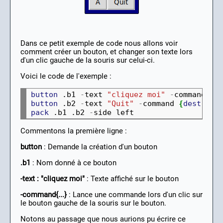
Dans ce petit exemple de code nous allons voir
comment créer un bouton, et changer son texte lors
d'un clic gauche de la souris sur celui-ci.
Voici le code de l'exemple :
button
 .b1 
-
text 
"cliquez moi"
-
command 
{
.
button
 .b2 
-
text 
"Quit"
-
command 
{
destroy
 
pack
 .b1 .b2 
-
Commentons la première ligne :
button
: Demande la création d'un bouton
.b1
: Nom donné à ce bouton
-text : "cliquez moi"
: Texte affiché sur le bouton
-command{...}
: Lance une commande lors d'un clic sur
le bouton gauche de la souris sur le bouton.
Notons au passage que nous aurions pu écrire ce