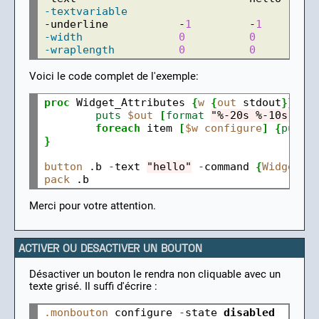
-textvariable
-underline           -
1
         -
1
-width
0
0
-wraplength
0
0
Voici le code complet de l'exemple:
proc
 Widget_Attributes 
{
w
{
out
 stdout
}}
{
puts
$out
[
format
"%-20s %-10s %s"
foreach
 item 
[
$w
configure
]
{
puts
}
button
 .b 
-
text 
"hello"
-
command 
{
Widget_A
pack
Merci pour votre attention.
ACTIVER OU DESACTIVER UN BOUTON
Désactiver un bouton le rendra non cliquable avec un
texte grisé. Il suffi d'écrire :
.monbouton
configure
-
state