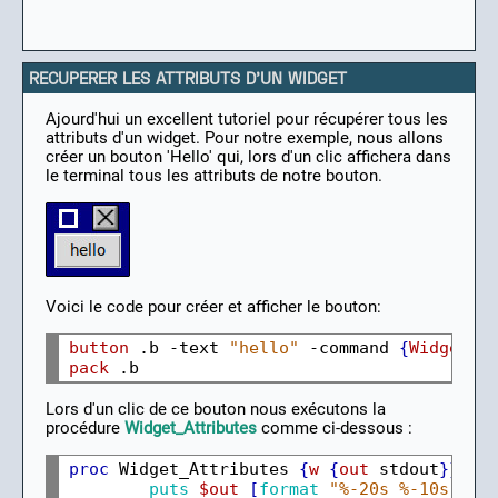
RECUPERER LES ATTRIBUTS D'UN WIDGET
Ajourd'hui un excellent tutoriel pour récupérer tous les
attributs d'un widget. Pour notre exemple, nous allons
créer un bouton 'Hello' qui, lors d'un clic affichera dans
le terminal tous les attributs de notre bouton.
Voici le code pour créer et afficher le bouton:
button
 .b -text 
"hello"
 -command 
{
Widget_A
pack
Lors d'un clic de ce bouton nous exécutons la
procédure
Widget_Attributes
comme ci-dessous :
proc
 Widget_Attributes 
{
w
{
out
 stdout
}}
{
puts
$out
[
format
"%-20s %-10s %s"