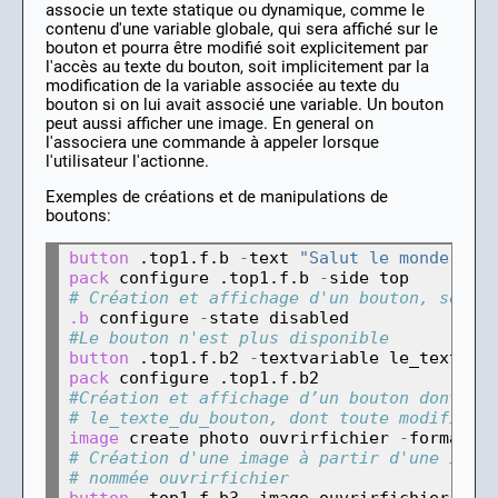
associe un texte statique ou dynamique, comme le
contenu d'une variable globale, qui sera affiché sur le
bouton et pourra être modifié soit explicitement par
l'accès au texte du bouton, soit implicitement par la
modification de la variable associée au texte du
bouton si on lui avait associé une variable. Un bouton
peut aussi afficher une image. En general on
l'associera une commande à appeler lorsque
l'utilisateur l'actionne.
Exemples de créations et de manipulations de
boutons:
button
 .top1.f.b 
-
text 
"Salut le monde"
pack
 configure .top1.f.b 
-
# Création et affichage d'un bouton, son t
.b
 configure 
-
#Le bouton n'est plus disponible
button
 .top1.f.b2 
-
pack
#Création et affichage d’un bouton dont le
# le_texte_du_bouton, dont toute modificat
image
 create photo ouvrirfichier 
-
format g
# Création d'une image à partir d'une imag
# nommée ouvrirfichier
button
 .top1.f.b3 
-