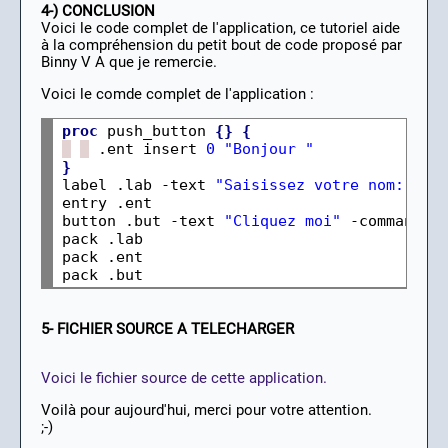
4-) CONCLUSION
Voici le code complet de l'application, ce tutoriel aide
à la compréhension du petit bout de code proposé par
Binny V A que je remercie.
Voici le comde complet de l'application :
proc
 push_button 
{}
{
 .ent insert 
0
"Bonjour "
}
label .lab -text 
"Saisissez votre nom:"
entry .ent

button .but -text 
"Cliquez moi"
 -command 
"
pack .lab

pack .ent

5- FICHIER SOURCE A TELECHARGER
Voici le fichier source de cette application.
Voilà pour aujourd'hui, merci pour votre attention.
;-)