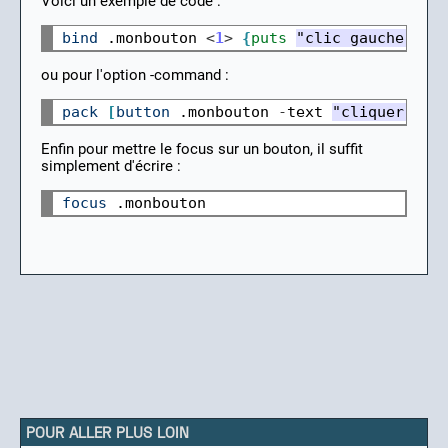
Voici un exemple de code :
bind
.monbouton
<
1
>
{
puts
"clic gauche"
}
ou pour l'option -command :
pack
[
button
.monbouton
-
text
"cliquer ici
Enfin pour mettre le focus sur un bouton, il suffit
simplement d'écrire :
focus
POUR ALLER PLUS LOIN