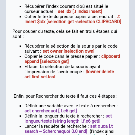
Récupérer l'index courant d'où est situé le
curseur actuel :
set idx [.t index insert]
Coller le texte du presse papier à cet endroit :
.t
insert $idx [selection get -selection CLIPBOARD]
Pour couper du texte, cela se fait en trois étapes qui
sont :
Récupérer la sélection de la souris par le code
suivant :
set owner [selection own]
Copier le code dans le presse papier :
clipboard
append [selection get]
Effacer la sélection de la souris ayant
l'impression de l'avoir coupé :
$owner delete
sel.first sel.last
Enfin, pour Rechercher du texte il faut ces 4 étapes :
Définir une variable avec le texte à rechercher :
set cherchequoi [.f.e6 get]
Définir la longuer du texte à rechercher :
set
longueurtexte [string length [.f.e6 get]]
Lancer la requête de recherche :
set ouca [.t
search -- $cherchequoi 0.0 end]
(
l'index ainsi