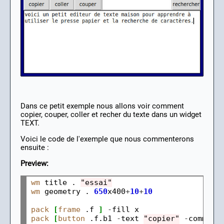
Dans ce petit exemple nous allons voir comment
copier, couper, coller et recher du texte dans un widget
TEXT.
Voici le code de l'exemple que nous commenterons
ensuite :
Preview:
wm
 title . 
"essai"
wm
 geometry . 
650
x400
+
10
+
10
pack
[
frame
 .f 
]
-
pack
[
button
 .f.b1 
-
text 
"copier"
-
command