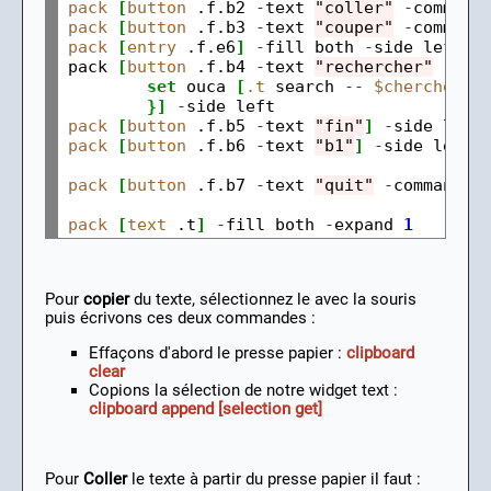
pack
[
button
 .f.b2 
-
text 
"coller"
-
command
pack
[
button
 .f.b3 
-
text 
"couper"
-
command
pack
[
entry
 .f.e6
]
-
fill both 
-
side left 
-
pack 
[
button
 .f.b4 
-
text 
"rechercher"
-
com
set
 ouca 
[
.t
 search 
--
$cherchequo
}]
-
pack
[
button
 .f.b5 
-
text 
"fin"
]
-
pack
[
button
 .f.b6 
-
text 
"b1"
]
-
side left

pack
[
button
 .f.b7 
-
text 
"quit"
-
command 
{
pack
[
text
 .t
]
-
fill both 
-
expand 
1
Pour
copier
du texte, sélectionnez le avec la souris
puis écrivons ces deux commandes :
Effaçons d'abord le presse papier :
clipboard
clear
Copions la sélection de notre widget text :
clipboard append [selection get]
Pour
Coller
le texte à partir du presse papier il faut :