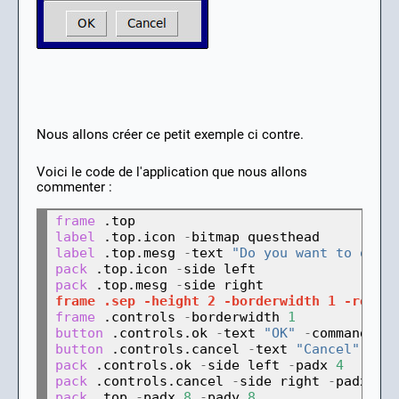
Nous allons créer ce petit exemple ci contre.
Voici le code de l'application que nous allons
commenter :
frame
label
 .top.icon 
-
label
 .top.mesg 
-
text 
"Do you want to quit
pack
 .top.icon 
-
pack
 .top.mesg 
-
frame .sep -height 2 -borderwidth 1 -relie
frame
 .controls 
-
borderwidth 
1
button
 .controls.ok 
-
text 
"OK"
-
button
 .controls.cancel 
-
text 
"Cancel"
-
pack
 .controls.ok 
-
side left 
-
padx 
4
pack
 .controls.cancel 
-
side right 
-
padx 
4
pack
 .top 
-
padx 
8
-
pady 
8