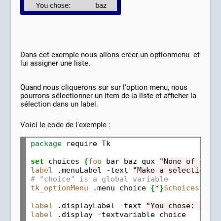
Dans cet exemple nous allons créer un optionmenu et
lui assigner une liste.
Quand nous cliquerons sur sur l'option menu, nous
pourrons sélectionner un item de la liste et afficher la
sélection dans un label.
Voici le code de l'exemple :
package
 require Tk

set
 choices 
{
foo
 bar baz qux 
"None of the 
label
 .menuLabel 
-
text 
"Make a selection: 
# "choice" is a global variable
tk_optionMenu
 .menu choice 
{
*
}
$choices
label
 .displayLabel 
-
text 
"You chose: "
label
 .display 
-
textvariable choice
