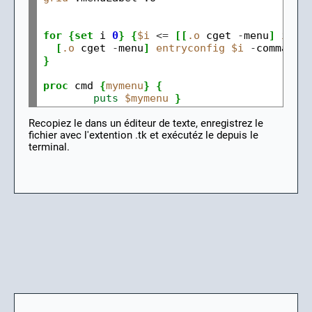
for
{set
 i 
0
}
{
$i
<=
[[
.o
 cget 
-
menu
]
inde
[
.o
 cget 
-
menu
]
entryconfig
$i
-
command 
}
proc
 cmd 
{
mymenu
}
{
puts
$mymenu
}
Recopiez le dans un éditeur de texte, enregistrez le
fichier avec l'extention .tk et exécutéz le depuis le
terminal.