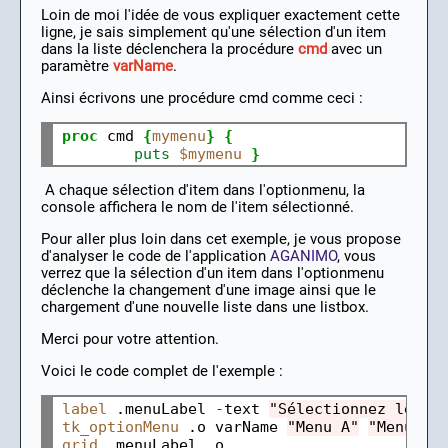
Loin de moi l'idée de vous expliquer exactement cette
ligne, je sais simplement qu'une sélection d'un item
dans la liste déclenchera la procédure
cmd
avec un
paramètre
varName
.
Ainsi écrivons une procédure cmd comme ceci :
proc
 cmd 
{
mymenu
}
{
puts
$mymenu
}
A chaque sélection d'item dans l'optionmenu, la
console affichera le nom de l'item sélectionné.
Pour aller plus loin dans cet exemple, je vous propose
d'analyser le code de l'application
AGANIMO
, vous
verrez que la sélection d'un item dans l'optionmenu
déclenche la changement d'une image ainsi que le
chargement d'une nouvelle liste dans une listbox.
Merci pour votre attention.
Voici le code complet de l'exemple :
label
 .menuLabel 
-
text 
"Sélectionnez le me
tk_optionMenu
 .o varName 
"Menu A"
"Menu B"
grid
 .menuLabel .o
