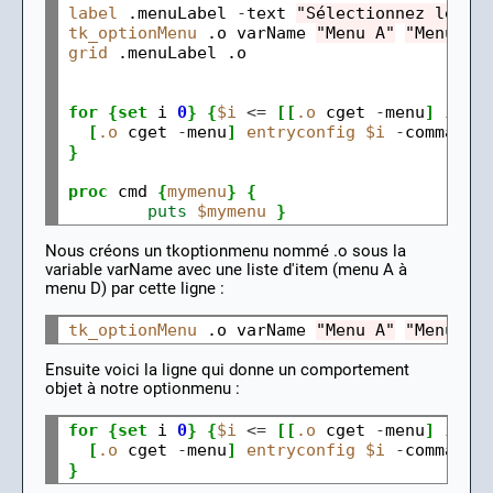
label
 .menuLabel 
-
text 
"Sélectionnez le me
tk_optionMenu
 .o varName 
"Menu A"
"Menu B"
grid
 .menuLabel .o

for
{set
 i 
0
}
{
$i
<=
[[
.o
 cget 
-
menu
]
inde
[
.o
 cget 
-
menu
]
entryconfig
$i
-
command 
}
proc
 cmd 
{
mymenu
}
{
puts
$mymenu
}
Nous créons un tkoptionmenu nommé .o sous la
variable varName avec une liste d'item (menu A à
menu D) par cette ligne :
tk_optionMenu
 .o varName 
"Menu A"
"Menu B"
Ensuite voici la ligne qui donne un comportement
objet à notre optionmenu :
for
{set
 i 
0
}
{
$i
<=
[[
.o
 cget 
-
menu
]
inde
[
.o
 cget 
-
menu
]
entryconfig
$i
-
command 
}