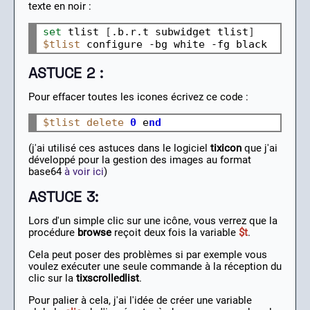
texte en noir :
set 
tlist 
[
.b.r.t subwidget tlist
]
$tlist
ASTUCE 2 :
Pour effacer toutes les icones écrivez ce code :
$tlist
delete
0
 e
nd
(j'ai utilisé ces astuces dans le logiciel
tixicon
que j'ai
développé pour la gestion des images au format
base64
à voir ici
)
ASTUCE 3:
Lors d'un simple clic sur une icône, vous verrez que la
procédure
browse
reçoit deux fois la variable
$t
.
Cela peut poser des problèmes si par exemple vous
voulez exécuter une seule commande à la réception du
clic sur la
tixscrolledlist
.
Pour palier à cela, j'ai l'idée de créer une variable