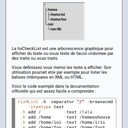
La tixCheckList est une arborescence graphique pour
afficher du texte ou sous texte de facon ordonnee par
des traits ou sous traits.
Vous definissez vous meme les texte a afficher. Son
utilisation pourrait etre par exemple pour lister les
balises imbriquees en XML ou HTML.
Voici le code exemple dans la documentation
officielle qui est assez facile a comprendre :
tixHList
 .h 
-
separator 
"/"
-
browsecmd brow
-itemtype
 text

.h
 add 
/
-
text 
/lala
.h
 add 
/
home     
-
text 
/
homeouhouse

.h
 add 
/
home
/
ioi 
-
text 
/
home
/
iris

.h
 add 
/
home
/
foo 
-
text 
/
home
/
foot
