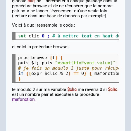
globale
clic
, de l'incrémeter à chaque passage dans la
procédure browse et de ne récupérer que le nombre
pair pour ne lancer l'évènement qu'une seule fois
(lecture dans une base de données par exemple).
Voici à quoi ressemble le code :
set
 clic 
0 ; 
# à mettre tout en haut du pr
et voici la proécdure browse :
proc browse 
{
t
}
{
puts 
$t
;
 puts 
"event[tixEvent value]"
;
# 
# je fais un modulo 2 juste pour récupérer
if
{[
expr 
$clic
 % 2
]
==
 0
}
{
 mafonction 
}
}
le modulo 2 sur ma variable
$clic
me reverra 0 si
$clic
est un nombre pair et exécutera la procédure
mafonction
.