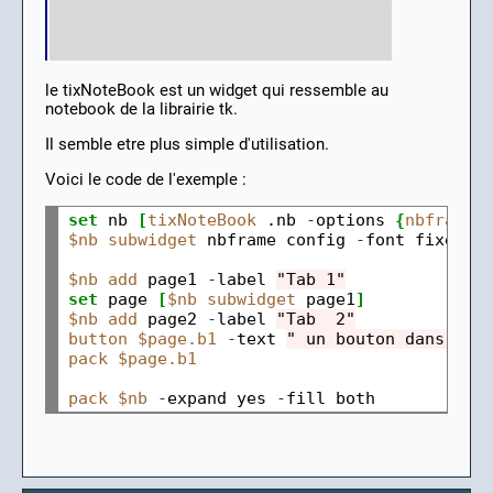
le tixNoteBook est un widget qui ressemble au
notebook de la librairie tk.
Il semble etre plus simple d'utilisation.
Voici le code de l'exemple :
set
 nb 
[
tixNoteBook
 .nb 
-
options 
{
nbframe.
$nb
subwidget
 nbframe config 
-
font fixed

$nb
add
 page1 
-
label 
"Tab 1"
set
 page 
[
$nb
subwidget
 page1
]
$nb
add
 page2 
-
label 
"Tab  2"
button
$page.b1
-
text 
" un bouton dans le 
pack
$page.b1
pack
$nb
-
expand yes 
-