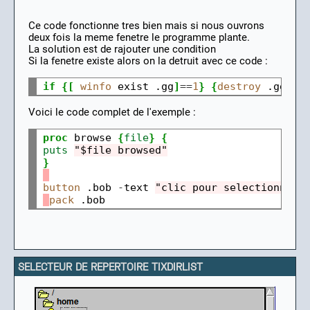
Ce code fonctionne tres bien mais si nous ouvrons
deux fois la meme fenetre le programme plante.
La solution est de rajouter une condition
Si la fenetre existe alors on la detruit avec ce code :
if
{[
winfo
 exist .gg
]
==
1
}
{
destroy
 .gg
}
Voici le code complet de l'exemple :
proc
 browse 
{
file
}
{
puts
"$file browsed"
}
button
 .bob 
-
text 
"clic pour selectionner 
pack
SELECTEUR DE REPERTOIRE TIXDIRLIST