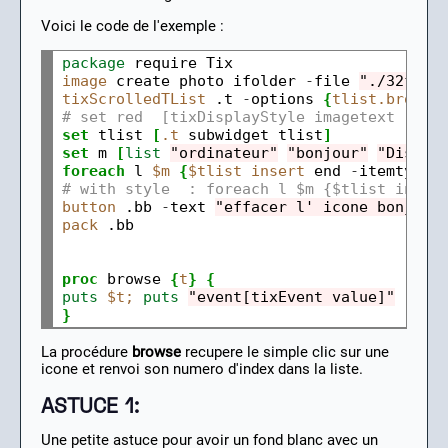
Voici le code de l'exemple :
package
image
 create photo ifolder 
-
file 
"./32fold
tixScrolledTList
 .t 
-
options 
{
tlist.browse
# set red  [tixDisplayStyle imagetext -bg 
set
 tlist 
[
.t
 subwidget tlist
]
set
 m 
[
list
"ordinateur"
"bonjour"
"Diskqu
foreach
 l 
$m
{
$tlist
insert
 end 
-
itemtype 
# with style  : foreach l $m {$tlist inser
button
 .bb 
-
text 
"effacer l' icone bonjour
pack
 .bb
proc
 browse 
{
t
}
{
puts
$t; 
puts
"event[tixEvent value]"
;
# 
}
La procédure
browse
recupere le simple clic sur une
icone et renvoi son numero d'index dans la liste.
ASTUCE 1:
Une petite astuce pour avoir un fond blanc avec un