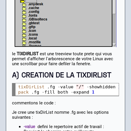
le
TIXDIRLIST
est une treeview toute prete qui vous
permet d'afficher l'arborescence de votre Linux avec
une scrollbar pour faire defiler la fenetre.
A) CREATION DE LA TIXDIRLIST
tixDirList
 .fg 
-
value 
"/"
-
showhidden 
1
-
pack
 .fg 
-
fill both 
-
expand 
1
commentons le code :
Je cree une tixDirList nomme .fg avec les options
suivantes :
-value
defini le repertoire actif de travail :