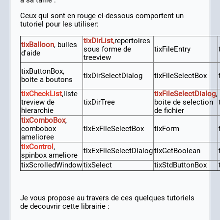
a sa taille :
Ceux qui sont en rouge ci-dessous comportent un
tutoriel pour les utiliser:
tixDirList,
repertoires
tixBalloon
, bulles
sous forme de
tixFileEntry
d'aide
treeview
tixButtonBox,
tixDirSelectDialog
tixFileSelectBox
boite a boutons
tixCheckList
,liste
tixFileSelectDialog
,
treview de
tixDirTree
boite de selection
hierarchie
de fichier
tixComboBox
,
combobox
tixExFileSelectBox
tixForm
amelioree
tixControl
,
tixExFileSelectDialog
tixGetBoolean
spinbox ameliore
tixScrolledWindow
tixSelect
tixStdButtonBox
Je vous propose au travers de ces quelques tutoriels
de decouvrir cette librairie :