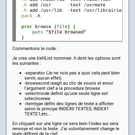
.h
 add 
/
usr      
-
text 
/
usrmate

.h
 add 
/
usr
/
lib  
-
text 
/
usr
/
librairie

pack
 .h

proc
 browse 
{
file
}
{
puts
"$file browsed"
}
Commentons le code :
Je cree une tixHList nommee .h dont les options sont
les suivantes :
-separator (Je ne vois pas a quoi cela peut bien
servir, aucun effet)
-browsecmd reagit au clic de souris et envoi
l'argument clef a la procedure browse
-selectmode definit qu'une seule ligne est
selectionnee
-itemtype defini des lignes de texte a afficher
selon le principe INDEX0 TEXTE0, INDEX1
TEXTE1,etc...
En cliquant sur une ligne ce sera bien l'index aui sera
renvoye et non le texte. J'ai volontairement change le
texte diffrent de la clef.