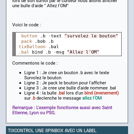
lors de son survol par le curseur nous allons afficher
une bulle d'aide " Allez l'OM"
Voici le code :
button
 .b 
-
text 
"survolez le bouton"
pack
tixBalloon
.bal
 bind .b 
-
msg 
"Allez l'OM"
Commentons le code :
Ligne 1 : Je cree un bouton .b avec le texte
Survolez le bouton
Ligne 2 : Je pack le bouton pour l'afficher
Ligne 3 : Je cree une bulle d'aide nommee .bal
Ligne 4 : la bulle
.bal
lors d'un
bind (evenement)
sur
.b
declenche le message
allez l'OM
Remarque : L'exemple fonctionne aussi avec Saint
Etienne, Lyon ou PSG.
TIXCONTROL UNE SPINBOX AVEC UN LABEL