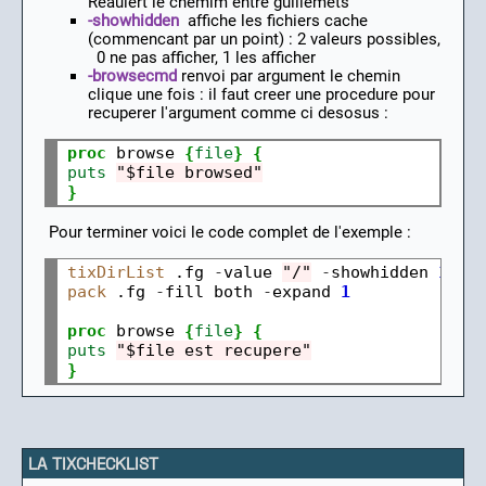
Reauiert le chemim entre guillemets
-showhidden
affiche les fichiers cache
(commencant par un point) : 2 valeurs possibles,
0 ne pas afficher, 1 les afficher
-browsecmd
renvoi par argument le chemin
clique une fois : il faut creer une procedure pour
recuperer l'argument comme ci desosus :
proc
 browse 
{
file
}
{
puts
"$file browsed"
}
Pour terminer voici le code complet de l'exemple :
tixDirList
 .fg 
-
value 
"/"
-
showhidden 
1
-
pack
 .fg 
-
fill both 
-
expand 
1
proc
 browse 
{
file
}
{
puts
"$file est recupere"
}
LA TIXCHECKLIST