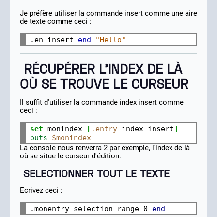
Je préfère utiliser la commande insert comme une aire
de texte comme ceci :
.en insert 
end
"Hello"
RÉCUPÉRER L'INDEX DE LÀ
OÙ SE TROUVE LE CURSEUR
Il suffit d'utiliser la commande index insert comme
ceci :
set
monindex
[
.entry
index
insert
]
puts
$monindex
La console nous renverra 2 par exemple, l'index de là
où se situe le curseur d'édition.
SELECTIONNER TOUT LE TEXTE
Ecrivez ceci :
.monentry selection range 0 
end