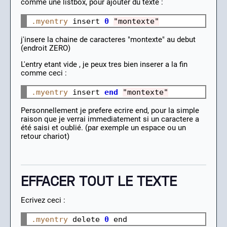
comme une listbox, pour ajouter du texte :
.myentry
 insert 
0
"montexte"
j'insere la chaine de caracteres "montexte" au debut
(endroit ZERO)
L'entry etant vide , je peux tres bien inserer a la fin
comme ceci :
.myentry
 insert 
end
"montexte"
Personnellement je prefere ecrire end, pour la simple
raison que je verrai immediatement si un caractere a
été saisi et oublié. (par exemple un espace ou un
retour chariot)
EFFACER TOUT LE TEXTE
Ecrivez ceci :
.myentry
 delete 
0