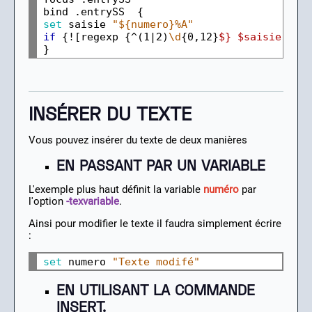
bind .entrySS 
set 
saisie 
"${numero}%A"
if
 {![regexp {^(1|2)
\d
{0,12}
$}
$saisie
]} {
INSÉRER DU TEXTE
Vous pouvez insérer du texte de deux manières
EN PASSANT PAR UN VARIABLE
L'exemple plus haut définit la variable
numéro
par
l'option
-texvariable
.
Ainsi pour modifier le texte il faudra simplement écrire
:
set 
numero 
"Texte modifé"
EN UTILISANT LA COMMANDE
INSERT.