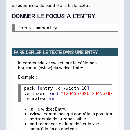
sélectionnera du point 0 à la fin le texte .
DONNER LE FOCUS A L'ENTRY
FAIRE DEFILER LE TEXTE DANS UNE ENTRY
la commande xview agit sur le défilement
horizontal (xview) du widget Entry.
Exemple :
pack 
[
entry .e -width 10
]
.e insert 
end
"12345678901234567890"
.e xview 
end
.e
: le widget Entry.
xview
: commande qui contrôle la position
horizontale de la zone visible.
end
: demande de faire défiler la vue
jusqu'à la fin du contenu.