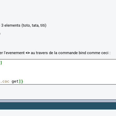
 elements (toto, tata, titi)
)
iser l'evenement
<
>
au travers de la commande bind comme ceci :
]
.coc
 get
]}