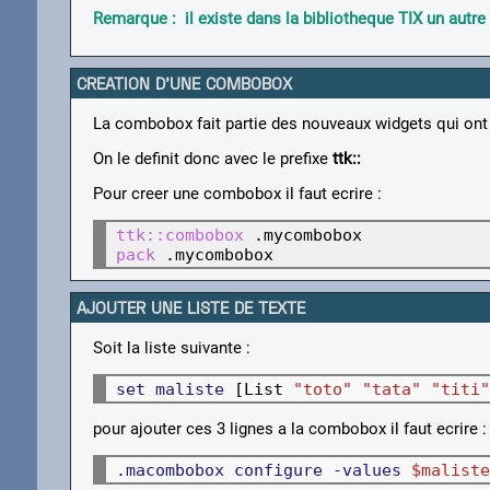
Remarque : il existe dans la bibliotheque TIX un autr
CREATION D'UNE COMBOBOX
La combobox fait partie des nouveaux widgets qui ont et
On le definit donc avec le prefixe
ttk::
Pour creer une combobox il faut ecrire :
ttk::combobox
pack
 .mycombobox
AJOUTER UNE LISTE DE TEXTE
Soit la liste suivante :
set maliste
 [List 
"toto" "tata" "titi"
pour ajouter ces 3 lignes a la combobox il faut ecrire :
.macombobox configure -values 
$maliste