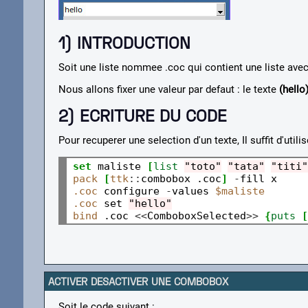
1) INTRODUCTION
Soit une liste nommee .coc qui contient une liste avec 3
Nous allons fixer une valeur par defaut : le texte
(hello
2) ECRITURE DU CODE
Pour recuperer une selection d'un texte, Il suffit d'util
set
 maliste 
[
list
"toto"
"tata"
"titi"
pack
[
ttk
::
combobox .coc
]
-
.coc
 configure 
-
values 
$maliste
.coc
 set 
"hello"
bind
 .coc 
<<
ComboboxSelected
>>
{
puts
[
ACTIVER DESACTIVER UNE COMBOBOX
Soit le code suivant :