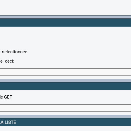
t selectionnee.
re ceci:
nde GET
A LISTE